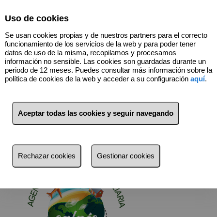
Select Language
▼
Uso de cookies
Se usan cookies propias y de nuestros partners para el correcto
funcionamiento de los servicios de la web y para poder tener
datos de uso de la misma, recopilamos y procesamos
Contactar
información no sensible. Las cookies son guardadas durante un
periodo de 12 meses. Puedes consultar más información sobre la
política de cookies de la web y acceder a su configuración
aquí
.
Contacto y localización
Si usted es propietario y está interesado en vender o alquilar
Aceptar todas las cookies y seguir navegando
su inmueble, póngase en contacto con nosotros.
Ponemos a su disposición nuestra amplia cartera de
clientes.
VIAJES SALNES – DTS INMOBILIARIA
Rechazar cookies
Gestionar cookies